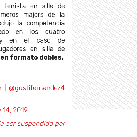
 tenista en silla de
imeros majors de la
dujo la competencia
tado en los cuatro
e y en el caso de
ugadores en silla de
en formato dobles.
n
|
@gustifernandez4
y 14, 2019
ía ser suspendido por