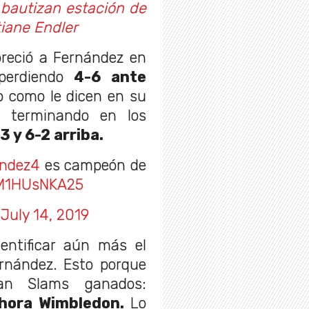
 bautizan estación de
tiane Endler
oreció a Fernández en
perdiendo
4-6 ante
o como le dicen en su
a terminando en los
3 y 6-2 arriba.
andez4
es campeón de
/M1HUsNKA25
)
July 14, 2019
entificar aún más el
rnández. Esto porque
an Slams ganados:
ahora Wimbledon.
Lo