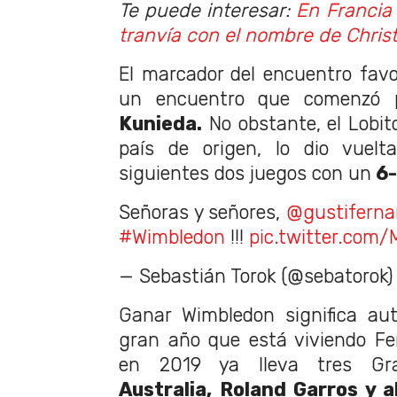
Te puede interesar:
En Francia
tranvía con el nombre de Chris
El marcador del encuentro fav
un encuentro que comenzó 
Kunieda.
No obstante, el Lobit
país de origen, lo dio vuelt
siguientes dos juegos con un
6-
Señoras y señores,
@gustifern
#Wimbledon
!!!
pic.twitter.com
— Sebastián Torok (@sebatorok
Ganar Wimbledon significa aut
gran año que está viviendo Fe
en 2019 ya lleva tres Gr
Australia, Roland Garros y 