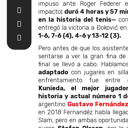
impuso ante Roger Federer e
impacto
: duró 4 horas y 57 m
en la historia del tenis—
con
entregó la victoria a Đoković en
1-6, 7-6 (4), 4-6 y 13-12 (3).
Pero antes de que los asistente
sentarse a ver la gran fina de 
final se llevó a cabo. Hablamo
adaptado
con jugares en sill
enfrentamiento fue entre
Kunieda, el mejor jugad
historia y actual número 1 d
argentino
Gustavo Fernánde
en 2018 Fernandéz había llegado
Slam, pero en ambas oportunid