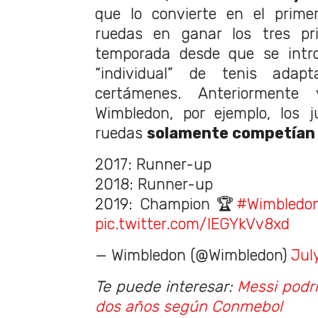
que lo convierte en el primer
ruedas en ganar los tres pr
temporada desde que se intro
“individual” de tenis adap
certámenes. Anteriorment
Wimbledon, por ejemplo, los j
ruedas
solamente competían 
2017: Runner-up
2018: Runner-up
2019: Champion 🏆
#Wimbledo
pic.twitter.com/IEGYkVv8xd
— Wimbledon (@Wimbledon)
Jul
Te puede interesar:
Messi podr
dos años según Conmebol