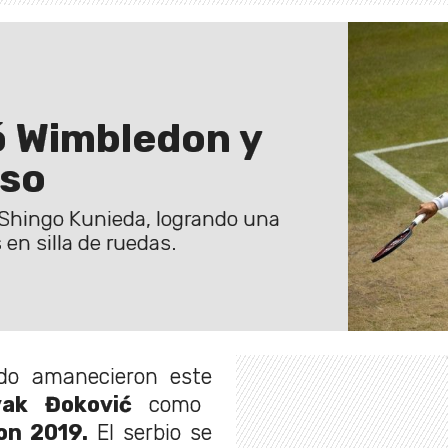
ó Wimbledon y
uso
Shingo Kunieda, logrando una
 en silla de ruedas.
do amanecieron este
vak Đoković
como
on 2019.
El serbio se