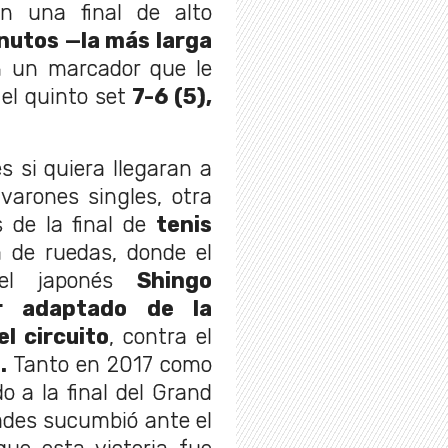
n una final de alto
inutos —la más larga
 un marcador que le
 el quinto set
7-6 (5),
s si quiera llegaran a
varones singles, otra
s de la final de
tenis
a de ruedas, donde el
 el japonés
Shingo
or adaptado de la
el circuito
, contra el
z
.
Tanto en 2017 como
 a la final del Grand
ades sucumbió ante el