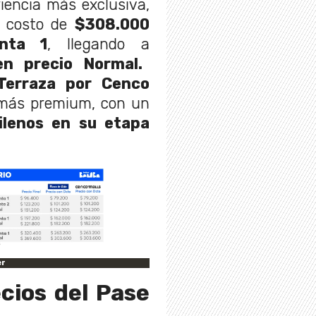
iencia más exclusiva,
 costo de
$308.000
nta 1
, llegando a
en precio Normal.
erraza por Cenco
 más premium, con un
lenos en su etapa
er
cios del Pase