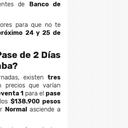
lientes de
Banco de
lores para que no te
próximo 24 y 25 de
ase de 2 Días
mba?
ornadas, existen
tres
 precios que varían
eventa 1
para el
pase
 los
$138.900 pesos
or
Normal
asciende a