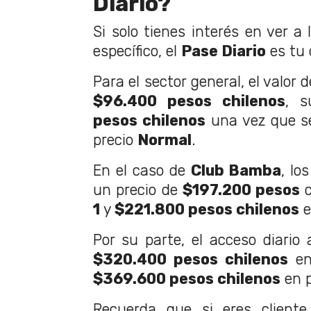
Diario?
Si solo tienes interés en ver a 
específico, el
Pase Diario
es tu 
Para el sector general, el valor 
$96.400 pesos chilenos
, 
pesos chilenos
una vez que se
precio
Normal
.
En el caso de
Club Bamba
, lo
un precio de
$197.200 pesos
c
1
y
$221.800 pesos chilenos
e
Por su parte, el acceso diario 
$320.400 pesos chilenos
en
$369.600 pesos chilenos
en 
Recuerda que si eres client