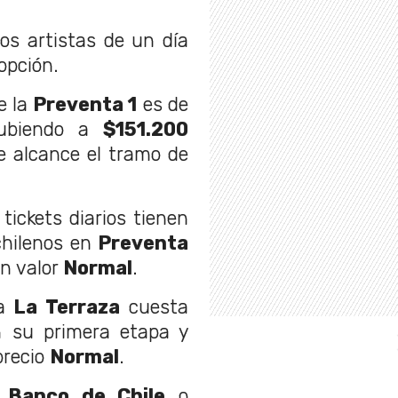
los artistas de un día
opción.
de la
Preventa 1
es de
subiendo a
$151.200
 alcance el tramo de
s tickets diarios tienen
hilenos en
Preventa
n valor
Normal
.
a
La Terraza
cuesta
 su primera etapa y
precio
Normal
.
e
Banco de Chile
o