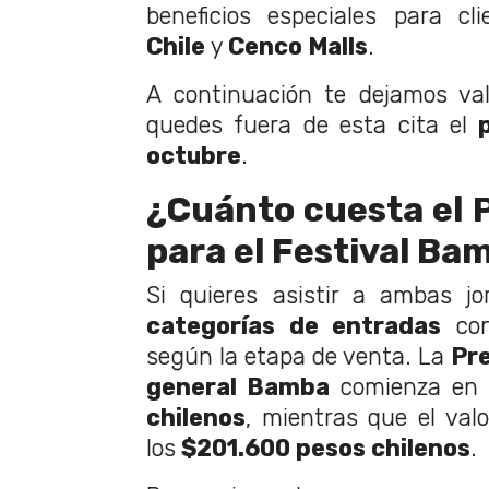
beneficios especiales para c
Chile
y
Cenco Malls
.
A continuación te dejamos va
quedes fuera de esta cita el
octubre
.
¿Cuánto cuesta el P
para el Festival Ba
Si quieres asistir a ambas j
categorías de entradas
con
según la etapa de venta. La
Pr
general Bamba
comienza en
chilenos
, mientras que el val
los
$201.600 pesos chilenos
.