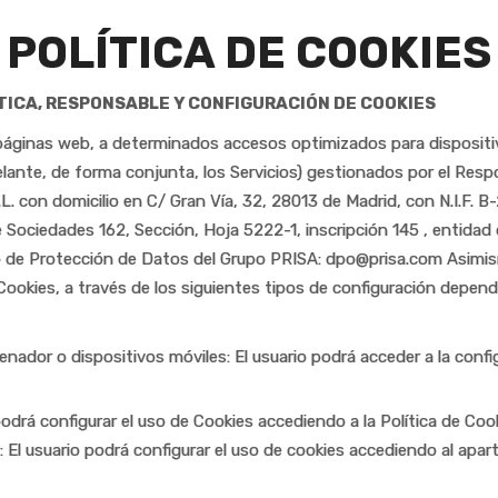
POLÍTICA DE COOKIES
ÍTICA, RESPONSABLE Y CONFIGURACIÓN DE COOKIES
as páginas web, a determinados accesos optimizados para disposit
elante, de forma conjunta, los Servicios) gestionados por el Resp
n domicilio en C/ Gran Vía, 32, 28013 de Madrid, con N.I.F. B-2
 Sociedades 162, Sección, Hoja 5222-1, inscripción 145 , entidad
o de Protección de Datos del Grupo PRISA: dpo@prisa.com Asimism
ookies, a través de los siguientes tipos de configuración depend
enador o dispositivos móviles: El usuario podrá acceder a la config
odrá configurar el uso de Cookies accediendo a la Política de Cooki
: El usuario podrá configurar el uso de cookies accediendo al apa