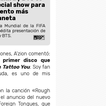
cial show para
vento más
laneta
pa Mundial de la FIFA
édita presentación de
y BTS.
tones, A’zion comentó:
 primer disco que
e
Tattoo You
. Soy fan
duda, es uno de mis
con la canción «Rough
 el anuncio del nuevo
Foreign Tongues, que