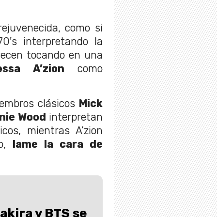
rejuvenecida, como si
0's interpretando la
arecen tocando en una
essa A’zion
como
iembros clásicos
Mick
nnie Wood
interpretan
cos, mientras A’zion
do,
lame la cara de
kira y BTS se