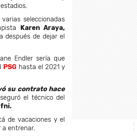
 estadios.
 varias seleccionadas
pista
Karen Araya,
a después de dejar el
iane Endler sería que
el
PSG
hasta el 2021 y
ovó su contrato hace
eguró el técnico del
fni.
tá de vacaciones y el
r a entrenar.