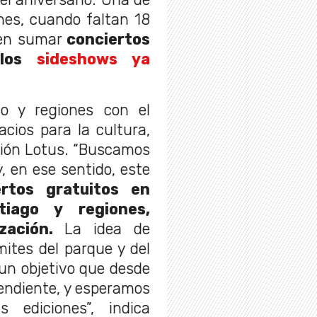
unes, cuando faltan 18
e en sumar
conciertos
 los
sideshows ya
go y regiones con el
acios para la cultura,
ción Lotus. “Buscamos
y, en ese sentido, este
rtos gratuitos en
tiago y regiones,
zación.
La idea de
ímites del parque y del
un objetivo que desde
ndiente, y esperamos
s ediciones”, indica