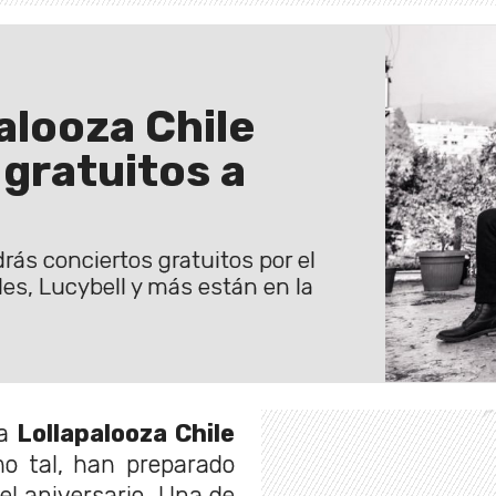
alooza Chile
gratuitos a
rás conciertos gratuitos por el
bles, Lucybell y más están en la
ca
Lollapalooza Chile
o tal, han preparado
l aniversario. Una de