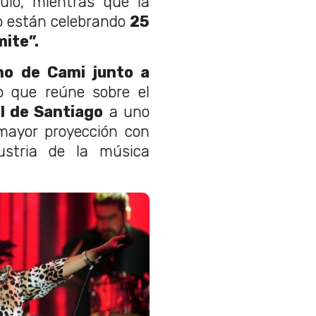
lo, mientras que la
po están celebrando
25
mite”.
no de Cami junto a
o que reúne sobre el
l de Santiago
a uno
 mayor proyección con
ustria de la música