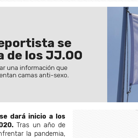
portista se
ía de los JJ.OO
izar una información que
entan camas anti-sexo.
se dará inicio a los
020.
Tras un año de
nfrentar la pandemia,