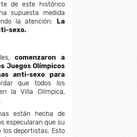
te de este histórico
na supuesta medida
ndo la atención:
La
ti-sexo.
es,
comenzaron a
os Juegos Olímpicos
as anti-sexo para
dar que todos los
n la Villa Olímpica,
.
mas están hecha de
os especularan que su
e los deportistas. Esto