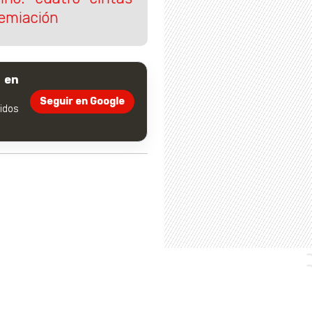
remiación
 en
Seguir en Google
dos