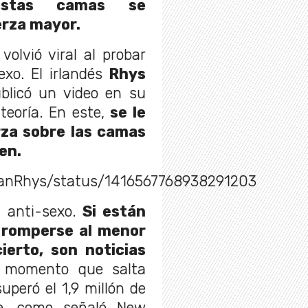
estas camas se
erza mayor.
olvió viral al probar
xo. El irlandés
Rhys
ublicó un video en su
teoría. En este,
se le
rza sobre las camas
pen.
hanRhys/status/1416567768938291203
 anti-sexo.
Si están
 romperse al menor
ierto, son noticias
al momento que salta
uperó el 1,9 millón de
te, como señaló New