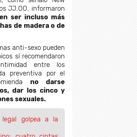
los JJ.OO. informaron
en ser incluso más
chas de madera o de
amas anti-sexo pueden
picos sí recomendaron
ntimidad entre los
da preventiva por el
comienda
no darse
os, dar los cinco y
ones sexuales.
 legal golpea a la
ino: cuatro cintas