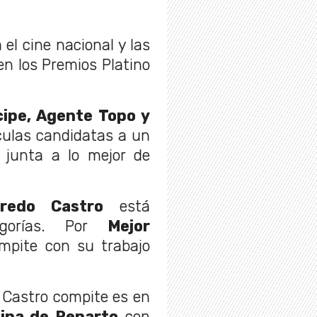
 el cine nacional y las
n los Premios Platino
cipe, Agente Topo y
culas candidatas a un
 junta a lo mejor de
fredo Castro
está
egorías. Por
Mejor
pite con su trabajo
 Castro compite es en
lina de Reparto
con