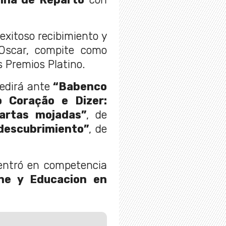
 exitoso recibimiento y
Oscar, compite como
s Premios Platino.
edirá ante
“Babenco
 Coração e Dizer:
artas mojadas”
, de
 descubrimiento”
, de
 entró en competencia
ine y Educacion en