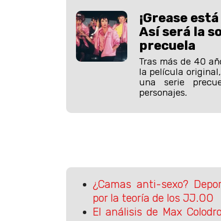
¡Grease está
Así será la s
precuela
Tras más de 40 año
la película origina
una serie prec
personajes.
¿Camas anti-sexo? Deport
por la teoría de los JJ.OO
El análisis de Max Colodr