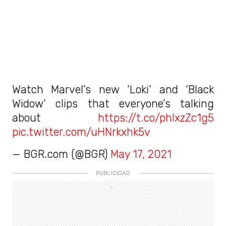
Watch Marvel’s new ‘Loki’ and ‘Black
Widow’ clips that everyone’s talking
about
https://t.co/phlxzZc1g5
pic.twitter.com/uHNrkxhk5v
— BGR.com (@BGR)
May 17, 2021