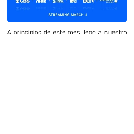
A principios de este mes llego a nuestro
país
Paramount+
. Esta nueva
plataforma de streaming con contenido
de la productora, además del de otros
canales de televisión como
Nickelodeon
, Comedy Central, MTV,
entre otros.
LEER TAMBIÉN
MTV y Nickelodeon llegan al
streaming: Paramount Plus
se lanzará en