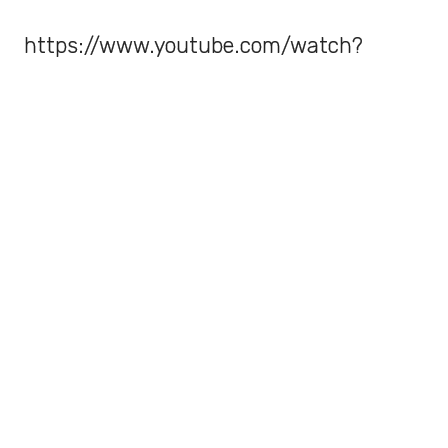
https://www.youtube.com/watch?
v=FyHgXpigD_8&feature=emb_title
¿Te perdiste la performance de Miley
Cyrus? ¡No te preocupes! Aquí te lo
dejamos: