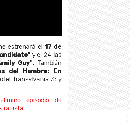
ime estrenará el
17 de
candidato"
y el 24 las
amily Guy"
. También
os del Hambre: En
Hotel Transylvania 3: y
 eliminó episodio de
 racista