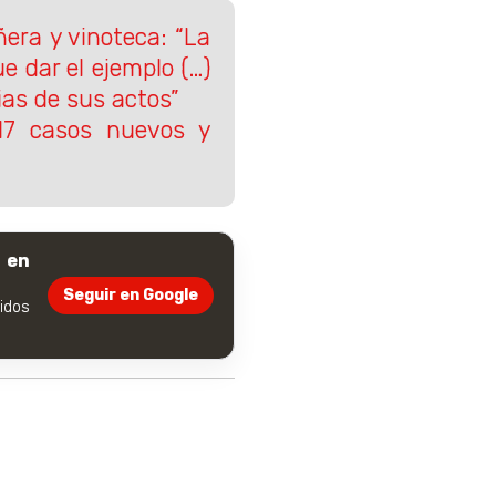
ñera y vinoteca: “La
e dar el ejemplo (…)
ias de sus actos”
17 casos nuevos y
 en
Seguir en Google
dos