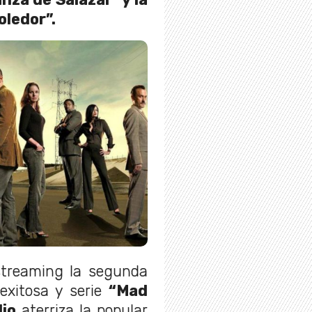
oledor”.
streaming la segunda
exitosa y serie
“Mad
lio
aterriza la popular