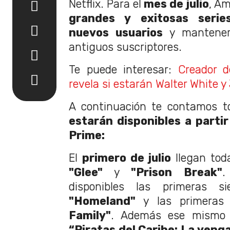
Netflix. Para el
mes de julio
, A
grandes y exitosas serie
nuevos usuarios
y mantener 
antiguos suscriptores.
Te puede interesar:
Creador d
revela si estarán Walter White 
A continuación te contamos t
estarán disponibles a partir
Prime:
El
primero de julio
llegan tod
"Glee"
y
"Prison Break"
.
disponibles las primeras s
"Homeland"
y las primera
Family"
. Además ese mismo d
“Piratas del Caribe: La venga