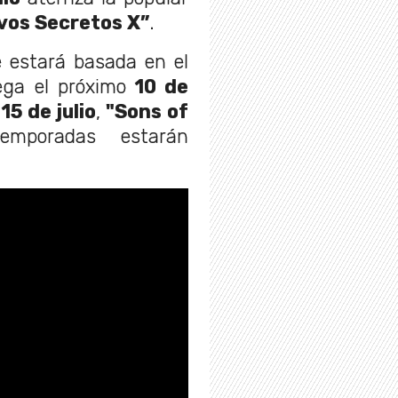
vos Secretos X”
.
e estará basada en el
ega el próximo
10 de
l
15 de julio
,
"Sons of
poradas estarán