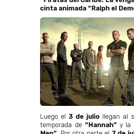
cinta animada “Ralph el Dem
Luego el
3 de julio
llegan al 
temporada de
“Hannah”
y la 
Men”
. Por otra parte el
7 de ju