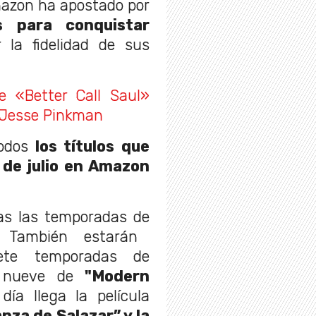
mazon ha apostado por
s para conquistar
la fidelidad de sus
e «Better Call Saul»
y Jesse Pinkman
odos
los títulos que
 de julio en Amazon
as las temporadas de
 También estarán
iete temporadas de
s nueve de
"Modern
ía llega la película
nza de Salazar” y la