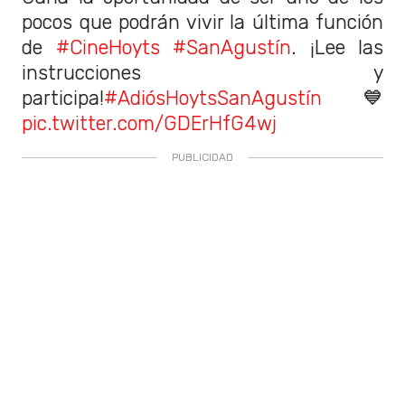
pocos que podrán vivir la última función
de
#CineHoyts
#SanAgustín
. ¡Lee las
instrucciones y
participa!
#AdiósHoytsSanAgustín
💙
pic.twitter.com/GDErHfG4wj