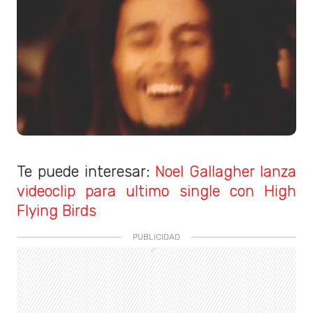
Te puede interesar:
Noel Gallagher lanza
videoclip para ultimo single con High
Flying Birds