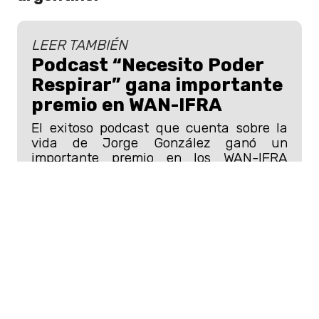
LEER TAMBIÉN
Podcast “Necesito Poder
Respirar” gana importante
premio en WAN-IFRA
El exitoso podcast que cuenta sobre la
vida de Jorge González ganó un
importante premio en los WAN-IFRA
Digital Media 2025.
Miranda! y su regreso a Chile
La banda de
Juliana Gattas y Ale Sergi
volverá los escenarios chilenos
con
su show más grande en el país.