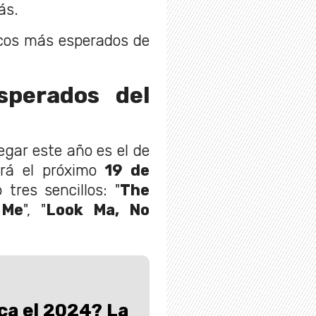
ás.
scos más esperados de
sperados del
egar este año es el de
ará el próximo
19 de
tres sencillos: "
The
 Me
", "
Look Ma, No
ca el 2024? La