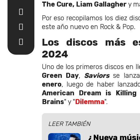
The Cure, Liam Gallagher
y m
Por eso recopilamos los diez di
este año nuevo en Rock & Pop.
Los discos más e
2024
Uno de los primeros discos en ll
Green Day
,
Saviors
se lanz
enero
, luego de haber lanzado 
American Dream is Killing
Brains
" y "
Dilemma
".
LEER TAMBIÉN
¿Nueva músi