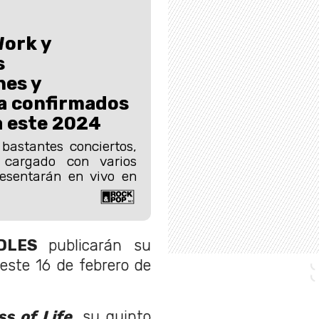
Work y
s
nes y
ya confirmados
a este 2024
bastantes conciertos,
 cargado con varios
resentarán en vivo en
IDLES
publicarán su
K
este 16 de febrero de
ss of Life
, su quinto