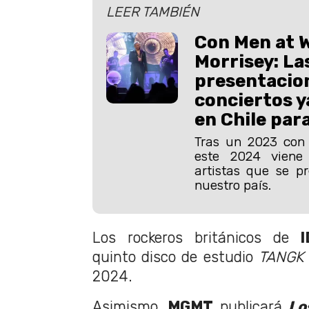
LEER TAMBIÉN
Con Men at 
Morrisey: La
presentacio
conciertos 
en Chile par
Tras un 2023 con 
este 2024 viene
artistas que se p
nuestro país.
Los rockeros británicos de
quinto disco de estudio
TANG
2024.
Asimismo,
MGMT
publicará
Lo