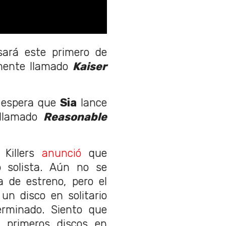
ará este primero de
mente llamado
Kaiser
e espera que
Sia
lance
 llamado
Reasonable
 Killers
anunció
que
 solista. Aún no se
 de estreno, pero el
un disco en solitario
erminado. Siento que
 primeros discos en