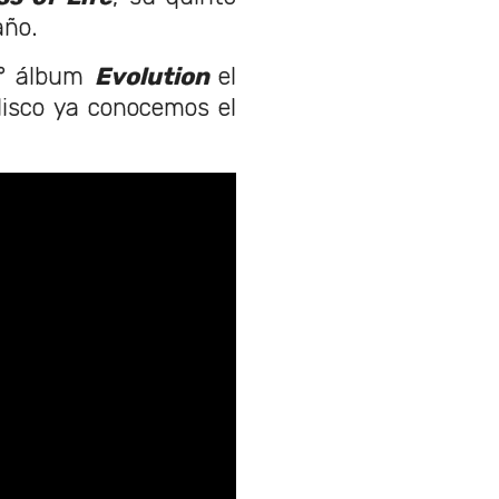
año.
2° álbum
Evolution
el
isco ya conocemos el