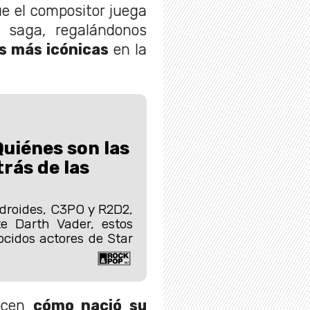
e el compositor juega
 saga, regalándonos
s más icónicas
en la
Quiénes son las
rás de las
 droides, C3PO y R2D2,
e Darth Vader, estos
ocidos actores de Star
ocen
cómo nació su