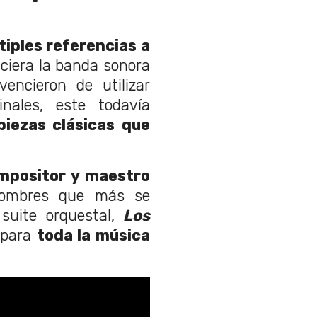
iples referencias a
ciera la banda sonora
encieron de utilizar
nales, este todavía
iezas clásicas que
ompositor y maestro
nombres que más se
suite orquestal,
Los
n para
toda la música