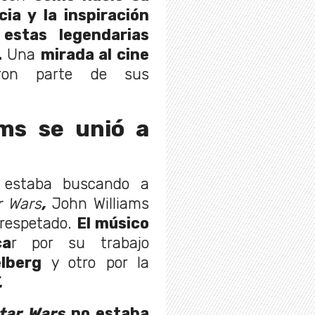
ia y la inspiración
estas legendarias
.
Una
mirada al cine
on parte de sus
ms se unió a
estaba buscando a
r Wars
,
John Williams
respetado.
El músico
ca
r por su trabajo
lberg
y otro por la
.
tar Wars
no estaba