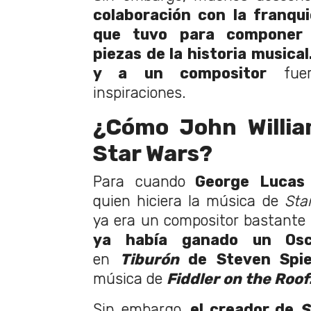
colaboración con la franquic
que tuvo para componer 
piezas de la historia musical
y a un compositor
fuer
inspiraciones.
¿Cómo John Willia
Star Wars?
Para cuando
George Lucas
quien hiciera la música de
Sta
ya era un compositor bastante 
ya había ganado un Os
en
Tiburón
de Steven Spie
música de
Fiddler on the Roof
Sin embargo,
el creador de
S