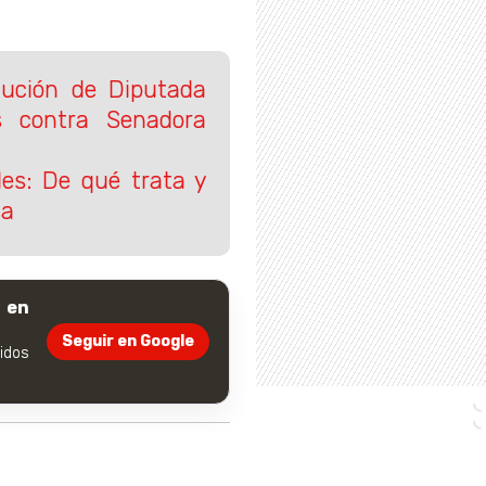
tución de Diputada
s contra Senadora
les: De qué trata y
ia
 en
Seguir en Google
dos