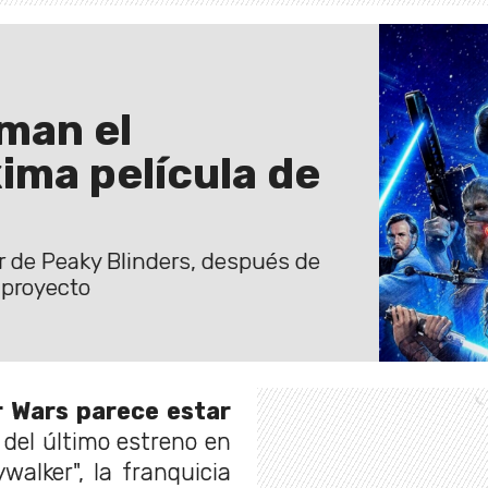
rman el
xima película de
r de Peaky Blinders, después de
 proyecto
r Wars parece estar
del último estreno en
alker", la franquicia