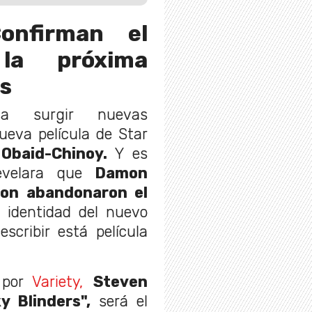
Confirman el
 la próxima
rs
a surgir nuevas
ueva película de Star
Obaid-Chinoy.
Y es
evelara que
Damon
bson abandonaron el
 identidad del nuevo
scribir está película
por
Variety,
Steven
y Blinders",
será el