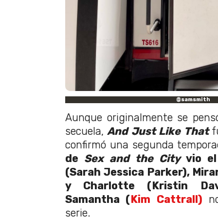
@samsmith
Aunque originalmente se pens
secuela,
And Just Like That
f
confirmó una segunda tempora
de
Sex and the City
vio e
(Sarah Jessica Parker), Mira
y Charlotte (Kristin Dav
Samantha (
Kim Cattrall)
no
serie.