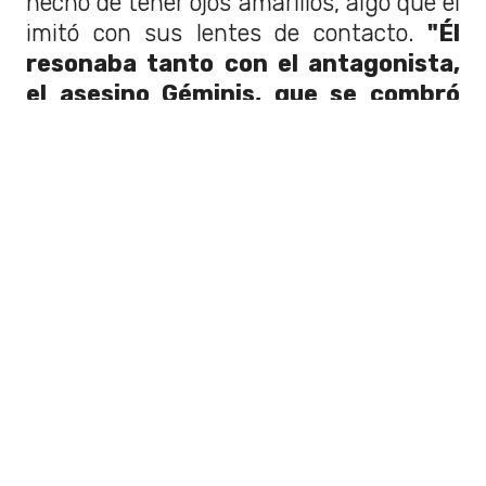
hecho de tener ojos amarillos, algo que él
imitó con sus lentes de contacto.
"Él
resonaba tanto con el antagonista,
el asesino Géminis, que se combró
lentes de contacto amarillo para
verse como él
", reflexionó la autora.