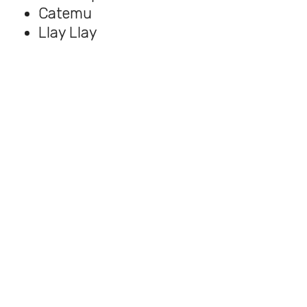
Catemu
Llay Llay
Panquehue
Putaendo
Santa María
Quilpué
Limache
Olmué
Villa Alemana
Región de O’Higgins
San Fernando
Chépica
Chimbarongo
Lolol
Nancagua