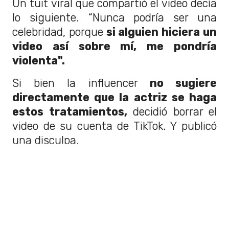
Un tuit viral que compartió el video decía
lo siguiente. “Nunca podría ser una
celebridad, porque
si alguien hiciera un
video así sobre mí, me pondría
violenta".
Si bien la influencer
no sugiere
directamente que la actriz se haga
estos tratamientos,
decidió borrar el
video de su cuenta de TikTok. Y publicó
una disculpa.
“Quiero aclarar que
no estaba
sugiriendo que Natalia necesitara
algo
de aquel trabajo, era solo un
ejemplo. Por supuesto, Natalia es
absolutamente deslumbrante tal como