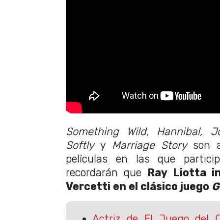
Something Wild, Hannibal, J
Softly
y
Marriage Story
son 
películas en las que partic
recordarán que
Ray Liotta 
Vercetti en el clásico juego
G
Actriz de El Juego del 