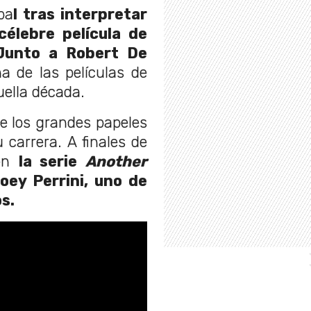
ba
l tras interpretar
célebre película de
Junto a Robert De
a de las películas de
ella década.
e los grandes papeles
u carrera. A finales de
 en
la serie
Another
oey Perrini, uno de
os.