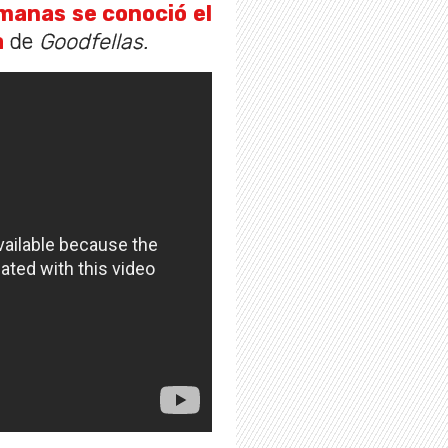
manas se conoció el
a
de
Goodfellas.