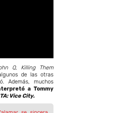
ohn Q, Killing Them
algunos de las otras
ipó. Además, muchos
interpretó a Tommy
TA: Vice City.
Calamar se sincera