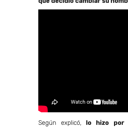
que decidió cambiar su nom
Según explicó,
lo hizo por l