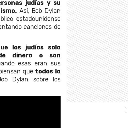
rsonas judías y su
tismo.
Así, Bob Dylan
blico estadounidense
ntando canciones de
e los judíos solo
de dinero o son
uando esas eran sus
piensan que
todos lo
ob Dylan sobre los