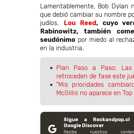
Lamentablemente, Bob Dylan n
que debió cambiar su nombre por
judíos.
Lou Reed
, cuyo ver
Rabinowitz, también come
seudónimo
por miedo al recha
en la industria.
Plan Paso a Paso: La
retroceden de fase este ju
"Mis prioridades cambiar
McGillis no aparece en Top
Sigue a Rockandpop.cl
Google Discover
Recibe nuestros conteni