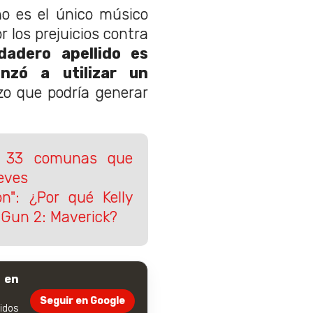
o es el único músico
 los prejuicios contra
dadero apellido es
nzó a utilizar un
zo que podría generar
s 33 comunas que
eves
on": ¿Por qué Kelly
 Gun 2: Maverick?
 en
Seguir en Google
dos