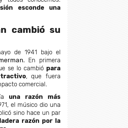
sión esconde una
an cambió su
ayo de 1941 bajo el
mmerman.
En primera
que se lo cambió
para
tractivo
, que fuera
mpacto comercial.
ía
una razón más
71, el músico dio una
blicó sino hace un par
dadera razón por la