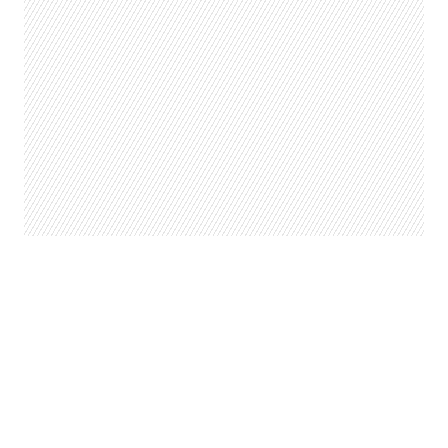
LEER TAMBIÉN
Tarjeta Junaeb 2022:
¿Cuándo la cargan y cómo
saber si soy beneficiario?
Ya no queda nada para el inicio de las