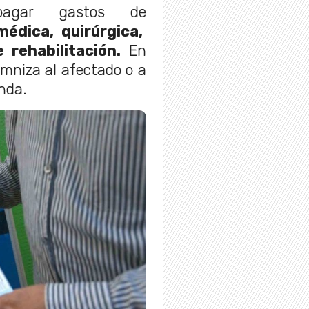
pagar gastos de
médica, quirúrgica,
 rehabilitación.
En
emniza al afectado o a
nda.