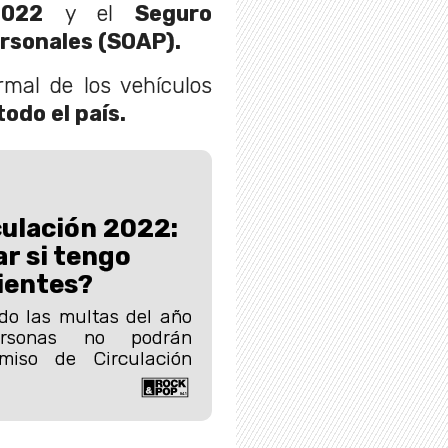
2022
y el
Seguro
ersonales (SOAP).
rmal de los vehículos
todo el país.
ulación 2022:
r si tengo
ientes?
do las multas del año
ersonas no podrán
miso de Circulación