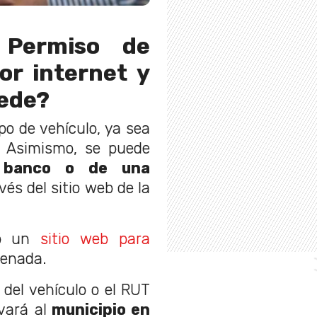
 Permiso de
or internet y
uede?
po de vehículo, ya sea
Asimismo, se puede
banco o de una
vés del sitio web de la
tó un
sitio web para
denada.
e del vehículo o el RUT
vará al
municipio en