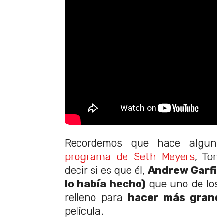
Recordemos que hace algu
programa de Seth Meyers
, To
decir si es que él,
Andrew Garfi
lo había hecho)
que uno de lo
relleno para
hacer más gran
película.