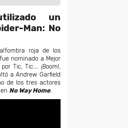
tilizado un
pider-Man: No
alfombra roja de los
 fue nominado a Mejor
or Tic, Tic... ¡Boom!,
ltó a Andrew Garfield
o de los tres actores
o en
No Way Home
.