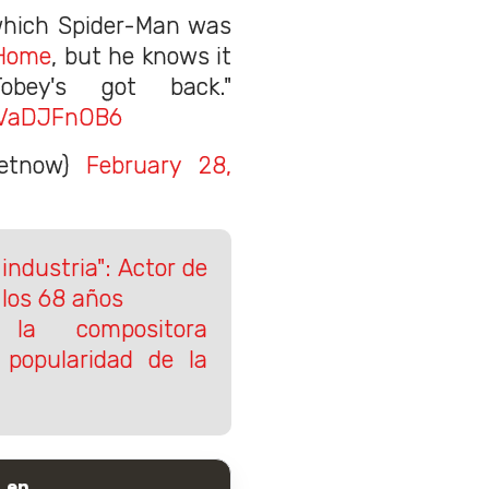
which Spider-Man was
Home
, but he knows it
obey's got back."
/PVaDJFnOB6
@etnow)
February 28,
industria": Actor de
 los 68 años
la compositora
 popularidad de la
 en