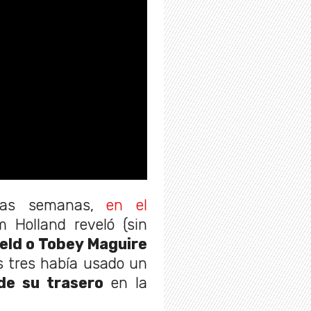
nas semanas,
en el
m Holland reveló (sin
eld o Tobey Maguire
s tres había usado un
de su trasero
en la