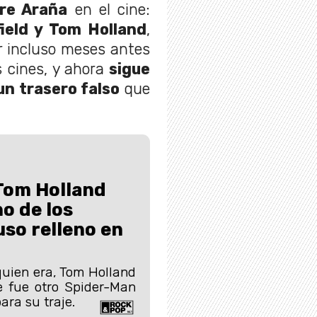
re Araña
en el cine:
ield y Tom Holland
,
r incluso meses antes
s cines, y ahora
sigue
un trasero falso
que
Tom Holland
no de los
so relleno en
uien era, Tom Holland
e fue otro Spider-Man
ara su traje.