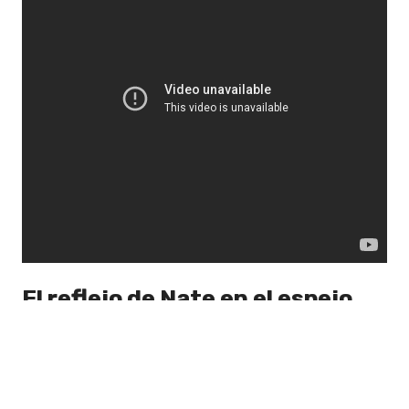
El reflejo de Nate en el espejo
En el capítulo 7, del mismo nombre, la
referencia es clara en la obra. Esto con
los
escenarios que se arman, con la
decoración de los flashbacks de Lexi