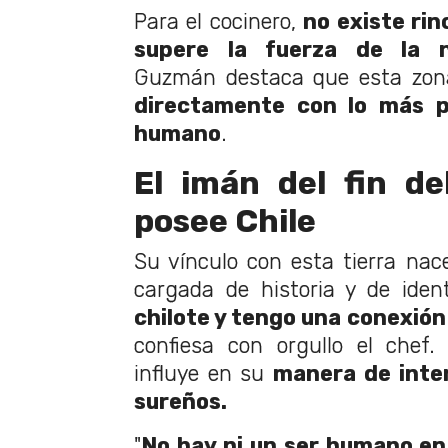
Para el cocinero,
no existe rin
supere la fuerza de la n
Guzmán destaca que esta zo
directamente con lo más p
humano
.
El imán del fin d
posee Chile
Su vínculo con esta tierra nace
cargada de historia y de ident
chilote y tengo una conexión 
confiesa con orgullo el chef.
influye en su
manera de inter
sureños.
"
No hay ni un ser humano en