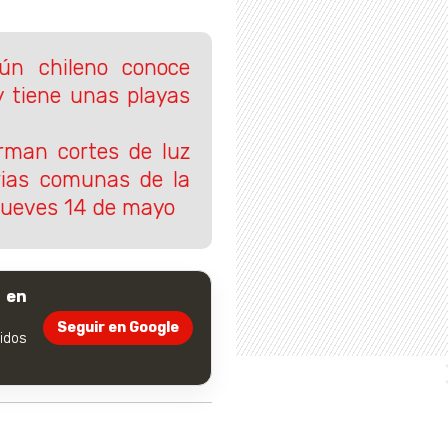
ún chileno conoce
 y tiene unas playas
orman cortes de luz
rias comunas de la
 jueves 14 de mayo
 en
Seguir en Google
dos