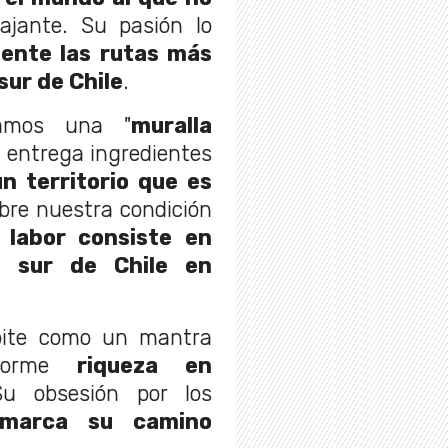
tajante. Su pasión lo
mente las rutas más
sur de Chile
.
tamos una "
muralla
s entrega ingredientes
un territorio que es
obre nuestra condición
 labor consiste en
l sur de Chile en
epite como un mantra
enorme
riqueza en
Su obsesión por los
marca su camino