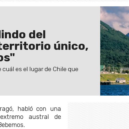
lindo del
territorio único,
os"
cuál es el lugar de Chile que
oragó, habló con una
 extremo austral de
 Bebemos.