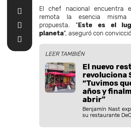
El chef nacional encuentra 
remota la esencia misma
propuesta. "
Este es el lu
planeta
", aseguró con convicci
LEER TAMBIÉN
El nuevo res
revoluciona 
“Tuvimos que
años y final
abrir”
Benjamín Nast expl
su restaurante DeC