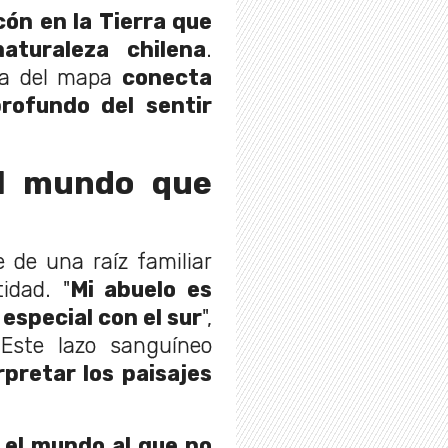
cón en la Tierra que
aturaleza chilena
.
na del mapa
conecta
rofundo del sentir
el mundo que
 de una raíz familiar
idad. "
Mi abuelo es
especial con el sur
",
 Este lazo sanguíneo
pretar los paisajes
 el mundo al que no