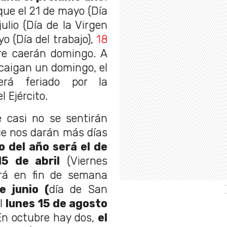
 que el 21 de mayo (Día
julio (Día de la Virgen
o (Día del trabajo),
18
re caerán domingo. A
 caigan un domingo, el
rá feriado por la
 Ejército.
 casi no se sentirán
ue nos darán más días
o del año será el de
5 de abril
(Viernes
irá en fin de semana
e junio (
día de San
el
lunes 15 de agosto
 En octubre hay dos,
el