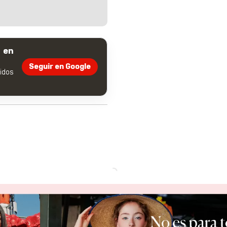
 en
Seguir en Google
dos