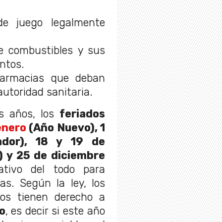
de juego legalmente
e combustibles y sus
ntos.
farmacias que deban
autoridad sanitaria.
os años, los
feriados
enero
(Año Nuevo), 1
ador), 18 y 19 de
) y 25 de diciembre
ivo del todo para
as. Según la ley, los
ios tienen derecho a
o
, es decir si este año