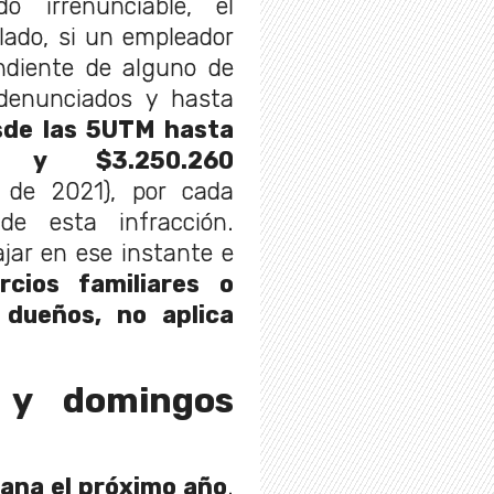
o irrenunciable, el
 lado, si un empleador
ondiente de alguno de
denunciados y hasta
sde las 5UTM hasta
 y $3.250.260
 de 2021), por cada
de esta infracción.
jar en ese instante e
cios familiares o
 dueños, no aplica
 y domingos
mana el próximo año
.