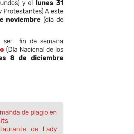
undos) y el
lunes 31
 y Protestantes) A este
de noviembre
(día de
a ser fin de semana
io
(Día Nacional de los
ves 8 de diciembre
emanda de plagio en
its
staurante de Lady