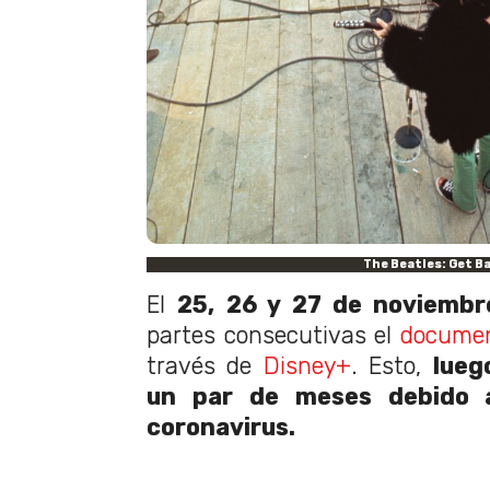
The Beatles: Get B
El
25, 26 y 27 de noviembr
partes consecutivas el
documen
través de
Disney+
. Esto,
lueg
un par de meses debido 
coronavirus.