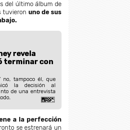
ás del último álbum de
s tuvieron
uno de sus
abajo.
ey revela
ó terminar con
Y no, tampoco él, que
icó la decisión al
nto de una entrevista
todo.
ene a la perfección
ronto se estrenará un