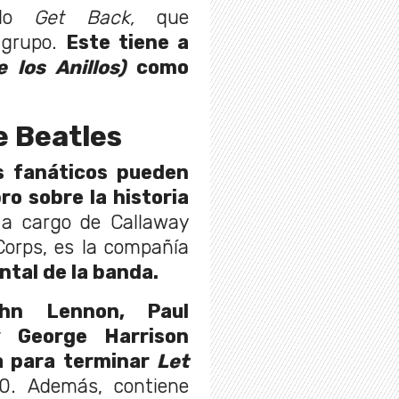
lado
Get Back,
que
l grupo.
Este tiene a
e los Anillos)
como
e Beatles
s fanáticos pueden
bro sobre la historia
, a cargo de Callaway
Corps, es la compañía
tal de la banda.
hn Lennon, Paul
y George Harrison
ia para terminar
Let
0. Además, contiene