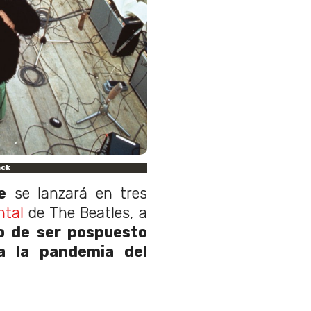
ack
e
se lanzará en tres
tal
de The Beatles, a
o de ser pospuesto
a la pandemia del