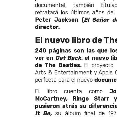
documental, también titu
retratará los últimos años de
Peter Jackson (
El Señor d
director.
El nuevo libro de Th
240 páginas son las que lo
ver en
Get Back,
el nuevo li
de The Beatles.
El proyecto
Arts & Entertainment y Apple 
perfecta para el nuevo
documen
El libro cuenta como
Jo
McCartney, Ringo Starr 
pusieron atrás su diferenc
It Be,
su álbum final de 197