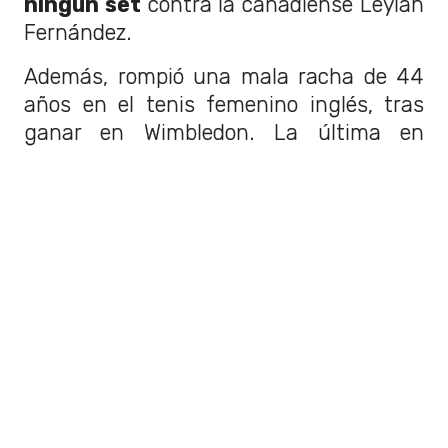
ningún set
contra la canadiense Leylah
Fernández.
Además, rompió una mala racha de 44
años en el tenis femenino inglés, tras
ganar en Wimbledon. La última en
hacerlo antes de ella fue Virginia Wade
en 1977. Además, con su victoria en un
Grand Slam a los 18 años,
se convirtió
en la tenista más joven en lograrlo,
tras Maria Sharapova en 2004.