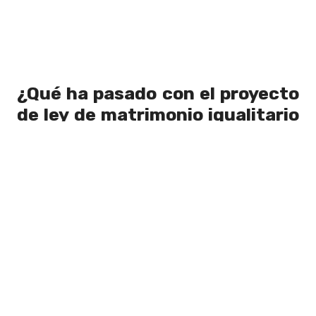
¿Qué ha pasado con el proyecto
de ley de matrimonio igualitario
con anterioridad?
El jueves 11 de marzo de este año la
Comisión de Constitución, Legislación y
Justicia del Senado reactivo la
tramitación del proyecto de ley de
matrimonio igualitario.
Este proyecto
fue enviado al Congreso Nacional en
2017 por la ex-presidenta Michelle
Bachelet