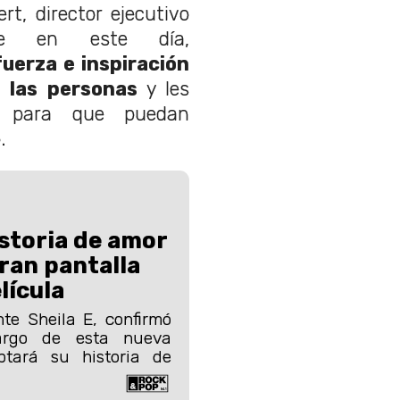
fert, director ejecutivo
nte en este día,
uerza e inspiración
e las personas
y les
s para que puedan
.
istoria de amor
gran pantalla
lícula
te Sheila E, confirmó
argo de esta nueva
ptará su historia de