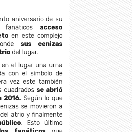
nto aniversario de su
s fanáticos
acceso
eto
en este complejo
 donde
sus cenizas
trio
del lugar.
 en el lugar una urna
a con el símbolo de
era vez este también
os cuadrados
se abrió
n 2016.
Según lo que
 cenizas se movieron a
el atrio y finalmente
público
. Esto último
os fanáticos
que