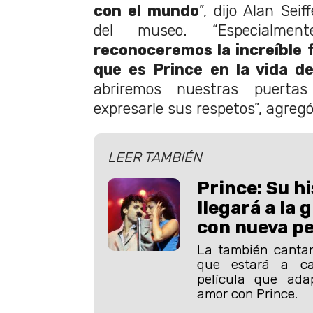
con el mundo
”, dijo Alan Seif
del museo. “Especialme
reconoceremos la increíble f
que es Prince en la vida d
abriremos nuestras puerta
expresarle sus respetos”, agregó
LEER TAMBIÉN
Prince: Su h
llegará a la 
con nueva pe
La también cantan
que estará a c
película que ada
amor con Prince.