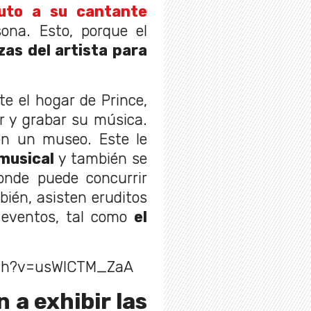
buto a su cantante
ona. Esto, porque el
zas del artista para
te el hogar de Prince,
r y grabar su música.
en un museo. Este le
musical
y también se
donde puede concurrir
bién, asisten eruditos
 eventos, tal como
el
tch?v=usWICTM_ZaA
 a exhibir las