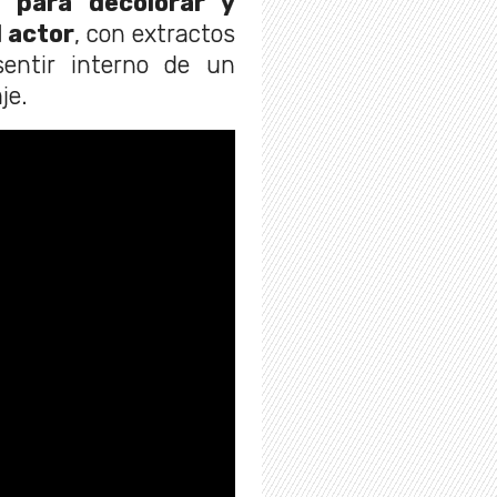
a para decolorar y
l actor
, con extractos
entir interno de un
je.