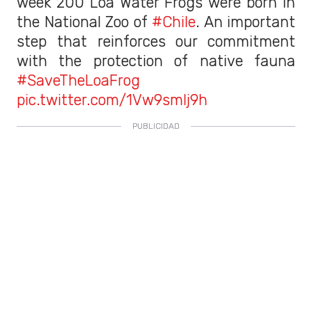
week 200 Loa Water Frogs were born in
the National Zoo of
#Chile
. An important
step that reinforces our commitment
with the protection of native fauna
#SaveTheLoaFrog
pic.twitter.com/1Vw9smlj9h