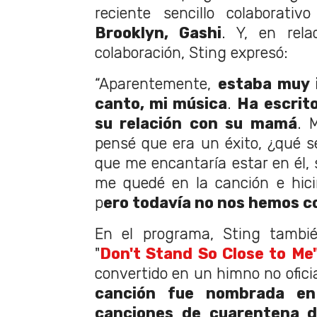
reciente sencillo colaborati
Brooklyn, Gashi
. Y, en rel
colaboración, Sting expresó:
“Aparentemente,
estaba muy 
canto, mi música
.
Ha escrit
su relación con su mamá
. 
pensé que era un éxito, ¿qué sé
que me encantaría estar en él, s
me quedé en la canción e hici
p
ero todavía no nos hemos c
En el programa, Sting tambi
"
Don't Stand So Close to Me
convertido en un himno no oficia
canción fue nombrada en
canciones de cuarentena 