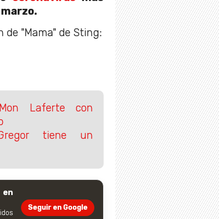
 marzo.
ón de "Mama" de Sting:
g
 Mon Laferte con
o
Gregor tiene un
 en
Seguir en Google
dos