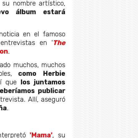
 su nombre artístico,
evo álbum estará
noticia en el famoso
entrevistas en '
The
lon
.
rabado muchos, muchos
les,
como Herbie
sí que
los juntamos
deberíamos publicar
ntrevista. Allí, aseguró
ña
.
nterpretó
'Mama'
, su