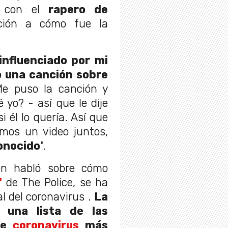
vo con el
rapero de
ación a cómo fue la
influenciado por mi
o una canción sobre
Me puso la canción y
 yo? - así que le dije
i él lo quería. Así que
mos un video juntos,
onocido
".
én habló sobre cómo
"
de The Police, se ha
l del coronavirus .
La
 una lista de las
de
coronavirus
más