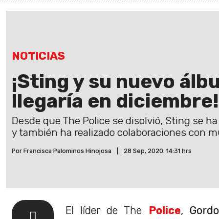
NOTICIAS
¡Sting y su nuevo ál
llegaría en diciembre!
Desde que The Police se disolvió, Sting se h
y también ha realizado colaboraciones con m
Por Francisca Palominos Hinojosa
|
28 Sep, 2020. 14:31 hrs
El líder de The
Police
,
Gord