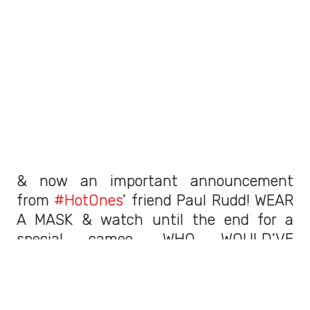
& now an important announcement
from
#HotOnes
’ friend Paul Rudd! WEAR
A MASK & watch until the end for a
special cameo. WHO WOULD’VE
THOUGHT?
pic.twitter.com/i4xxfwoIhz
— First We Feast (@firstwefeast)
September 14, 2020