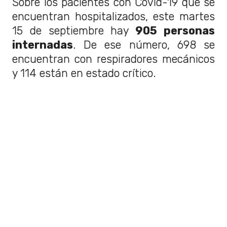
Sobre los pacientes con Covid-19 que se
encuentran hospitalizados, este martes
15 de septiembre hay
905 personas
internadas
. De ese número, 698 se
encuentran con respiradores mecánicos
y 114 están en estado crítico.
Otra información que se entregó es
sobre los ventiladores mecánicos,
indicando que actualmente
hay 451
disponibles
. Por su parte,
los
exámenes PCR realizados en las
últimas 24 horas fueron 27.197,
sumando un total de
2.887.903
.