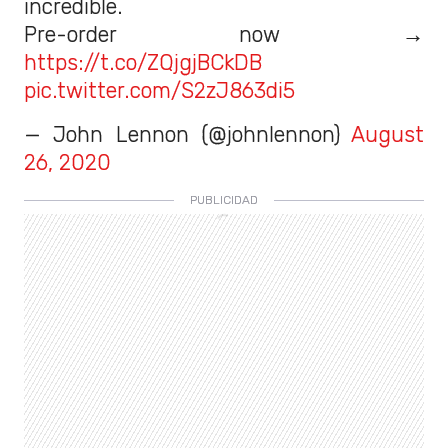
incredible.
Pre-order now →
https://t.co/ZQjgjBCkDB
pic.twitter.com/S2zJ863di5
— John Lennon (@johnlennon)
August
26, 2020