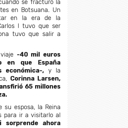
 cuando se fracturó la
ntes en Botsuana. Un
ar en la era de la
arlos I tuvo que ser
ona tuvo que salir a
 viaje
-40 mil euros
o en que España
s económica-,
y la
rca,
Corinna Larsen,
ansfirió 65 millones
za.
e su esposa, la Reina
para ir a visitarlo al
i sorprende ahora