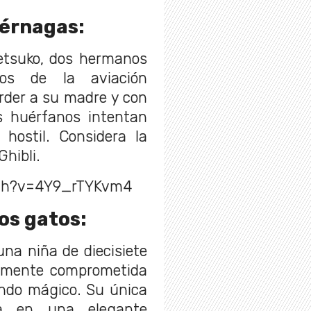
iérnagas:
Setsuko, dos hermanos
os de la aviación
rder a su madre y con
os huérfanos intentan
hostil. Considera la
Ghibli.
tch?v=4Y9_rTYKvm4
los gatos:
na niña de diecisiete
iamente comprometida
ndo mágico. Su única
ca en una elegante