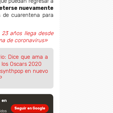
que puedan regresar a
eterse nuevamente
 de cuarentena para
 23 años llega desde
ma de coronavirus»
rio: Dice que ama a
 los Oscars 2020
l synthpop en nuevo
P
 en
Seguir en Google
dos