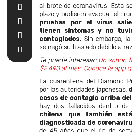
al brote de coronavirus. Esta 
plazo y pudieron evacuar el cru
pruebas por el virus sali
tienen síntomas y no tuvi
contagiados.
Sin embargo, la 
se negó su traslado debido a ra
Te puede interesar:
Un schop to
$2.490 al mes: Conoce la app q
La cuarentena del Diamond Pr
por las autoridades japonesas,
casos de contagio arriba de
hay dos fallecidos dentro de 
chilena que también est
diagnosticada de coronaviru
de 45 años que el fin de sem