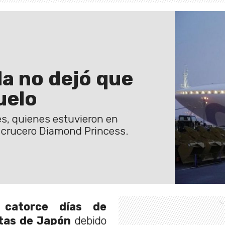
da no dejó que
uelo
s, quienes estuvieron en
l crucero Diamond Princess.
s
catorce días de
stas de Japón
debido