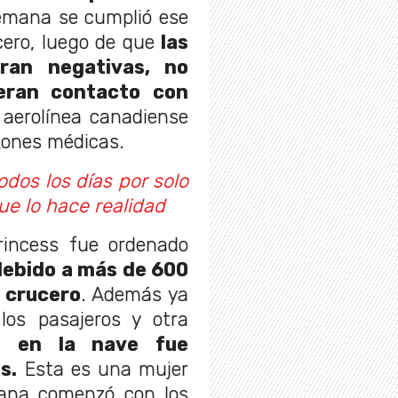
semana se cumplió ese
cero, luego de que
las
eran negativas, no
eran contacto con
aerolínea canadiense
zones médicas.
dos los días por solo
ue lo hace realidad
incess fue ordenado
debido a más de 600
l crucero
. Además ya
los pasajeros y otra
á en la nave fue
s.
Esta es una mujer
ana comenzó con los