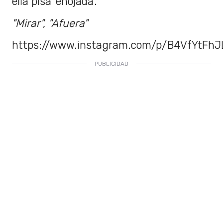
ella pisa 'enojada'.
"Mirar", "Afuera"
https://www.instagram.com/p/B4VfYtFhJ