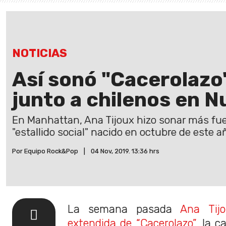
NOTICIAS
Así sonó "Cacerolazo
junto a chilenos en N
En Manhattan, Ana Tijoux hizo sonar más fuer
"estallido social" nacido en octubre de este a
Por Equipo Rock&Pop
|
04 Nov, 2019. 13:36 hrs
La semana pasada
Ana Tijo
extendida de “Cacerolazo”
, la c