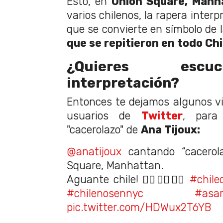
Esto, en
Union Square, Manh
varios chilenos, la rapera interp
que se convierte en símbolo de 
que se repitieron en todo Ch
¿Quieres escu
interpretación?
Entonces te dejamos algunos v
usuarios de
Twitter
, para
"cacerolazo" de
Ana Tijoux:
@anatijoux
cantando “cacerol
Square, Manhattan.
Aguante chile! ✊🏼✊🏽✊🏿
#chile
#chilenosennyc
#asam
pic.twitter.com/HDWux2T6YB