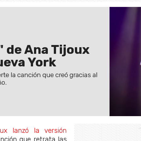
" de Ana Tijoux
ueva York
te la canción que creó gracias al
ño.
ux lanzó la versión
anción que retrata las