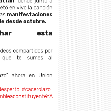
attan
, donde junto a
retó en vivo la canción
las
manifestaciones
ile desde octubre.
char esta
ideos compartidos por
 que te sumes al
azo” ahora en Union
desperto
#cacerolazo
bleaconstituyenteYA