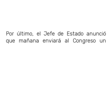
Por último, el Jefe de Estado anunció
que mañana enviará al Congreso un
proyecto que permite alza en pensiones
y en los días siguientes "seguiré
enviando los proyectos para
implementar esta agenda social e
implementando las medidas
administrativas", finalizó.
Te puede interesar:
Ipsos: 57% de
encuestados cree que este es el
comienzo de un largo proceso con