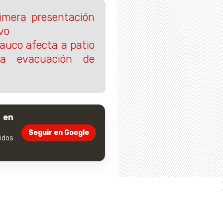
rimera presentación
vo
rauco afecta a patio
a evacuación de
 en
Seguir en Google
dos