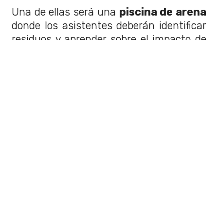
Una de ellas será una
piscina de arena
donde los asistentes deberán identificar
residuos y aprender sobre el impacto de
la contaminación en los océanos.
También estará disponible "
Crea tu
Acuario
", una actividad que reutiliza
botellas plásticas para transformarlas
en pequeños acuarios decorativos.
Fecha y lugares confirmados
Explora Open
estará en
Open Plaza
La Calera
entre el 18 y el 21 de junio.
Luego llegará a
Open Plaza Ovalle
entre el 25 y el 28 de junio. Finalmente,
se presentará en
Open Plaza
Rancagua
entre el 2 y el 5 de julio.