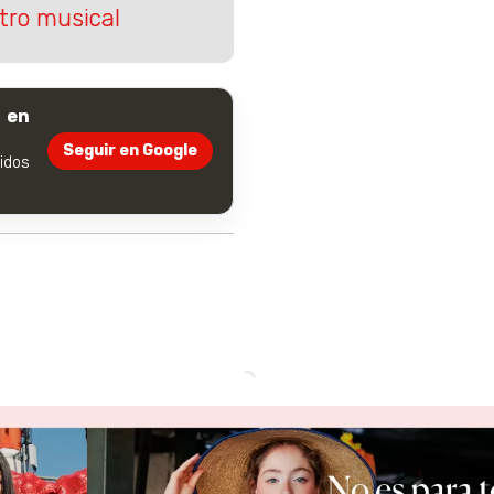
ntro musical
 en
Seguir en Google
dos