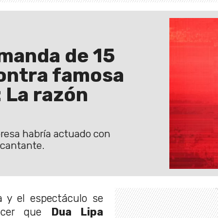
emanda de 15
contra famosa
 La razón
presa habría actuado con
 cantante.
a y el espectáculo se
nocer que
Dua Lipa