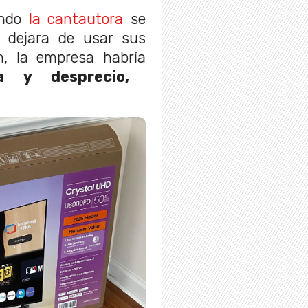
ndo
la cantautora
se
a dejara de usar sus
ón, la empresa habría
a y desprecio,