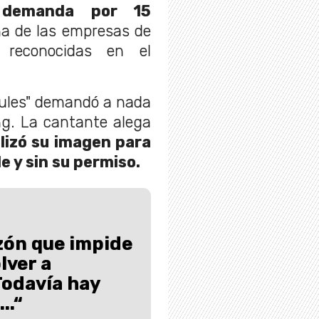
a demanda por 15
a de las empresas de
 reconocidas en el
Rules" demandó a nada
. La cantante alega
ilizó su imagen para
e y sin su permiso.
azón que impide
lver a
Todavía hay
..“