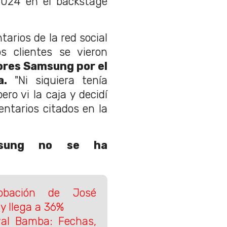
2024 en el backstage
arios de la red social
s clientes se vieron
ores Samsung por el
a.
"Ni siquiera tenía
ro vi la caja y decidí
entarios citados en la
sung no se ha
robación de José
 y llega a 36%
val Bamba: Fechas,