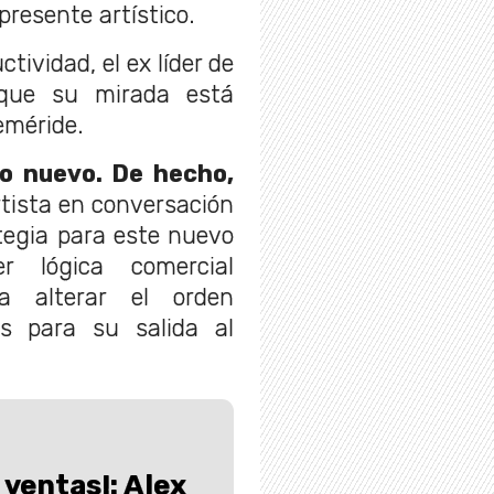
presente artístico.
tividad, el ex líder de
que su mirada está
eméride.
co nuevo. De hecho,
artista en conversación
tegia para este nuevo
r lógica comercial
a alterar el orden
es para su salida al
 ventas!: Alex