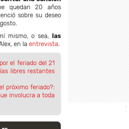
 me quedan 20 años
tenció sobre su deseo
agosto.
 mí mismo, o sea,
las
Alex, en la
entrevista
.
or el feriado del 21
ías libres restantes
l próximo feriado?:
que involucra a toda
 en