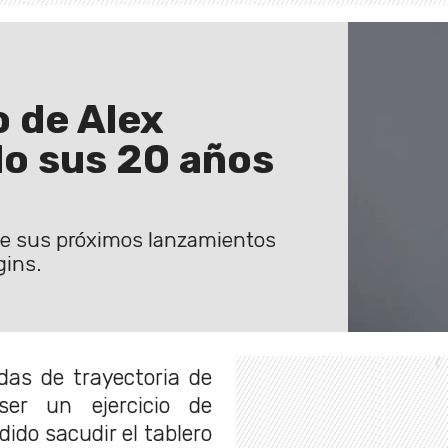
o de Alex
o sus 20 años
s de sus próximos lanzamientos
gins.
das de trayectoria de
er un ejercicio de
ido sacudir el tablero