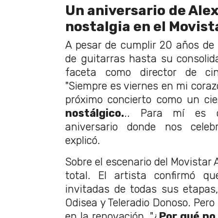
Un aniversario de Ale
nostalgia en el Movist
A pesar de cumplir 20 años de h
de guitarras hasta su consolida
faceta como director de cin
"Siempre es viernes en mi corazó
próximo concierto como un cier
nostálgico.
.. Para mí es 
aniversario donde nos cele
explicó.
Sobre el escenario del Movistar 
total. El artista confirmó q
invitadas de todas sus etapas
Odisea y Teleradio Donoso. Pero
en la renovación. "¿
Por qué no