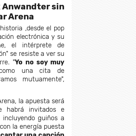
x Anwandter sin
ar Arena
istoria ,desde el pop
ción electrónica y su
e, el intérprete de
n" se resiste a ver su
re. "
Yo no soy muy
como una cita de
bramos mutuamente",
Arena, la apuesta será
ue habrá invitados e
, incluyendo guiños a
 con la energía puesta
 cantar una canción